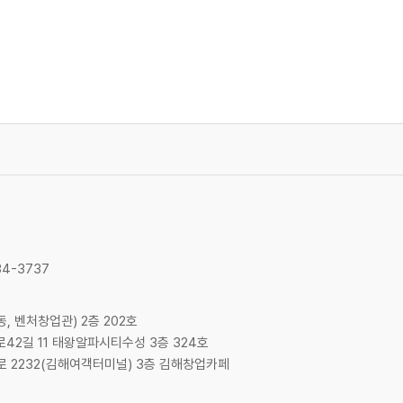
34-3737
동, 벤처창업관) 2층 202호
로42길 11 태왕알파시티수성 3층 324호
대로 2232(김해여객터미널) 3층 김해창업카페