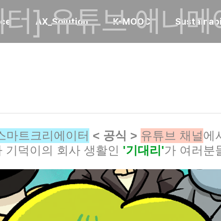
터] 유튜브 애니메
ice
AX_Solution
K-MOOC
Sustainabi
스마트크리에이터
< 공식 >
유튜브 채널
에
 기덕이의 회사 생활인 
'기대리'
가 여러분