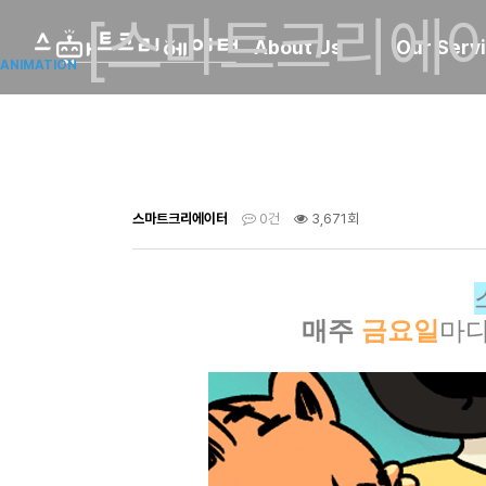
[스마트크리에이
About Us
Our Serv
ANIMATION
스마트크리에이터
0건
3,671회
매주 
금요일
마다