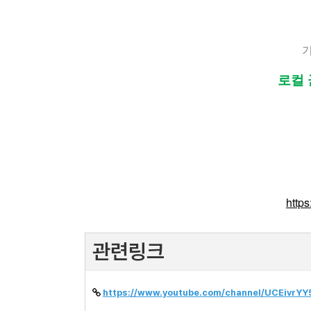
기
로컬 
http
관련링크
https://www.youtube.com/channel/UCEivrY