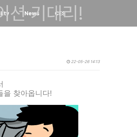
이션 기대리!
lity
News
CES
22-05-26 14:13
서
들을 찾아옵니
다!