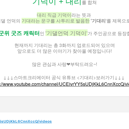
기덕이 + 대리
를 합쳐
대리 직급 기덕이
라는 뜻과
댈 언덕의 
기대라는 문구를 사투리로 발음한
 '기대리
'를 제목으로
'기댈언덕 기덕이'
인 
가 주인공으로 등장
군위 굿즈 캐릭터
현재까지 기대리는 총 3화까지 업로드되어 있으며
앞으로도 더 많은 이야기가 찾아올 예정입니다!
많은 관심과 사랑❤부탁드려요~!
↓↓↓스마트크리에이터 공식 유튜브 <기대리>보러가기↓↓↓
s://www.youtube.com/channel/UCEivrYY5sUDjKkL6CnnXccQ/v
Y5sUDjKkL6CnnXccQ/videos