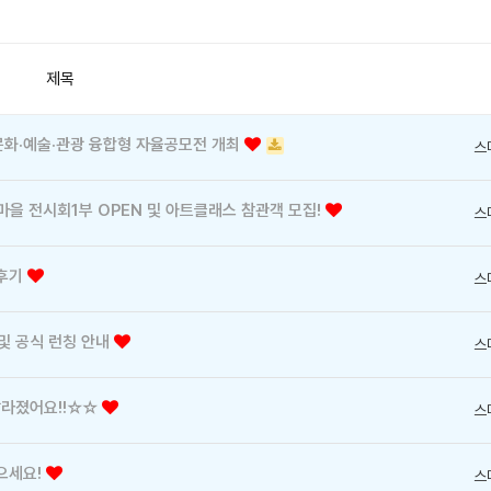
제목
 문화·예술·관광 융합형 자율공모전 개최
스
을 전시회1부 OPEN 및 아트클래스 참관객 모집!
스
 후기
스
 및 공식 런칭 안내
스
달라졌어요!!☆☆
스
받으세요!
스