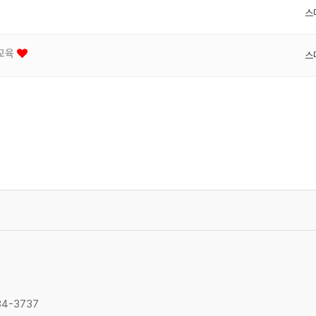
스
교육
스
34-3737