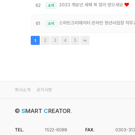
2023 계묘년 새해 복 많이 받으세요
62
소식
스마트크리에이터 온라인 청년사업장 직무
61
소식
2
3
4
5
1
회사소개
공지사항
©
S
MART
C
REATOR
.
TEL.
1522-6088
FAX.
0303-31