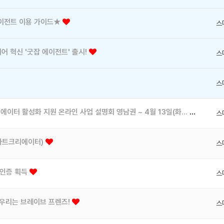
에이전트 이용 가이드★
스
어 혁신 '굿잡 에이전트' 출시!
스
스
[로컬크리에이터] 2021 지역기반 로컬크리에이터 활성화 지원 온라인 사업 설명회 영남권 ~ 4월 13일(화…
스
스마트크리에이터)
스
 인증 획득
스
우리는 브레이브 프렌즈!
스