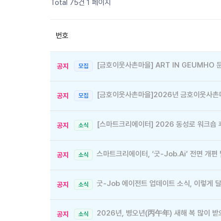
Total 75건
1 페이지
번호
[금호이웃사촌마을] ART IN GEUMHO
공지
모집
[금호이웃사촌마을]2026년 금호이웃사촌마
공지
모집
[스마트크리에이터] 2026 동성로 워크숍
공지
소식
스마트크리에이터, ‘굿-Job.Ai’ 전면 개편
공지
소식
굿-Job 에이전트 업데이트 소식, 이렇게 
공지
소식
2026년, 병오년(丙午年) 새해 복 많이 
공지
소식