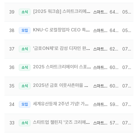
[2025 워크숍] 스마트크리에이터 2025 일본 워크숍 여행 일기 3일차(마지막 날) ~ !
39
스마트크리에이터
6482
05-12
소식
KNU-C 로컬창업자 CEO 특강 #창업 토크콘서트 #북성로 공구빵 #선양소주
38
스마트크리에이터
6425
05-26
모집
'금호ON체'로 감성 디자인 완성하는 방법!
37
스마트크리에이터
6220
07-02
소식
2025 스마트크리에이터 스포츠데이 홈-런!♥
36
스마트크리에이터
6040
07-01
소식
2025년 금호 이웃사촌마을 전시회 3부 OPEN
35
스마트크리에이터
6030
07-08
소식
세계유산등재 2주년 기념! 가야역사문화 골든벨(청소년/일반) 참여자를 모집합니다!
34
스마트크리에이터
5961
07-09
모집
스타트업 챌린지 '굿즈 크리에이터 캠프' 2편(마지막 날) - 나만의 이모티콘 만들기♥
33
스마트크리에이터
5778
07-21
소식