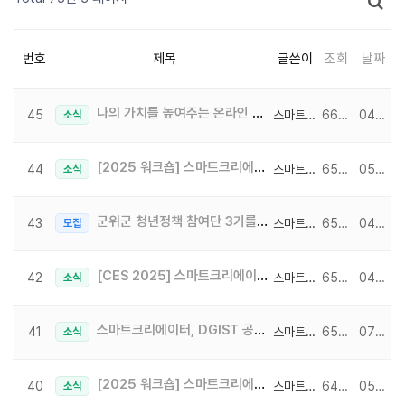
번호
제목
글쓴이
조회
날짜
나의 가치를 높여주는 온라인 클래스
45
스마트크리에이터
6659
04-01
소식
[2025 워크숍] 스마트크리에이터 2025 일본 워크숍 여행 일기 2일차 ~ !
44
스마트크리에이터
6597
05-09
소식
군위군 청년정책 참여단 3기를 모집합니다!
43
스마트크리에이터
6580
04-22
모집
[CES 2025] 스마트크리에이터 CES2025 부스 참가 소식 4일차
42
스마트크리에이터
6560
04-01
소식
스마트크리에이터, DGIST 공식 미디어 제작사 선정! 유튜버 궤도와 함께한 촬영 후기♥
41
스마트크리에이터
6551
07-02
소식
[2025 워크숍] 스마트크리에이터 2025 일본 워크숍 여행 일기 1일차 ~ !
40
스마트크리에이터
6495
05-08
소식