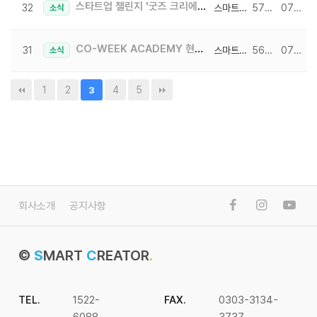
스타트업 챌린지 '굿즈 크리에이터 캠프' 1편 - 나만의 이모티콘 만들기♥
32
스마트크리에이터
5756
07-18
소식
CO-WEEK ACADEMY 현장 속, 고려대 세종 K-MOOC 강의 미리보기!
31
스마트크리에이터
5689
07-29
소식
1
2
4
5
3
회사소개
공지사항
©
S
MART
C
REATOR
.
TEL.
1522-
FAX.
0303-3134-