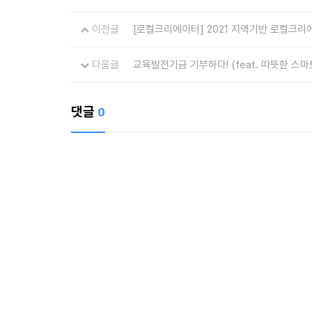
이전글
[로컬크리에이터] 2021 지역기반 로컬크리에
다음글
교육발전기금 기부하다! (feat. 따뜻한 스
댓글
0