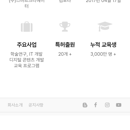
(주)스마트크리에이
김보라
2017년 04월 17일
터
주요사업
특허출원
누적 교육생
학술연구, IT 개발
20개 +
3,000만 명 +
디지털 콘텐츠 개발
교육 프로그램
회사소개
공지사항
©
S
MART
C
REATOR
.