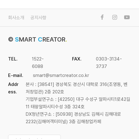
회사소개
공지사항
©
S
MART
C
REATOR
.
TEL.
1522-
FAX.
0303-3134-
6088
3737
E-mail.
smart@smartcreator.co.kr
Addr
본사 : [38541] 경상북도 경산시 대학로 316(조영동, 벤
ess.
처창업관) 2층 202호
기업부설연구소 : [42250] 대구 수성구 알파시티1로42길
11 태왕알파시티수성 3층 324호
DX청년연구소 : [50938] 경상남도 김해시 김해대로
2232(김해여객터미널) 3층 김해창업카페