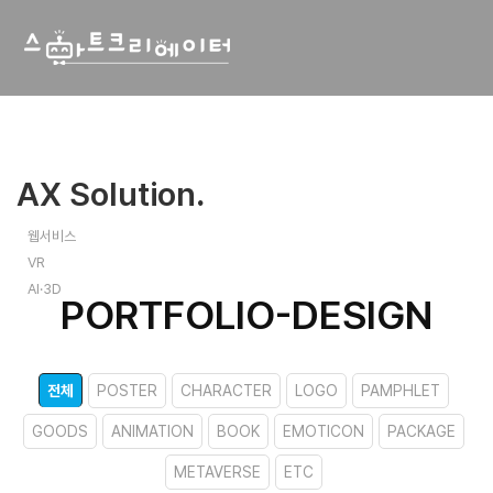
AX Solution
.
웹서비스
VR
AI·3D
PORTFOLIO-DESIGN
전체
POSTER
CHARACTER
LOGO
PAMPHLET
GOODS
ANIMATION
BOOK
EMOTICON
PACKAGE
METAVERSE
ETC