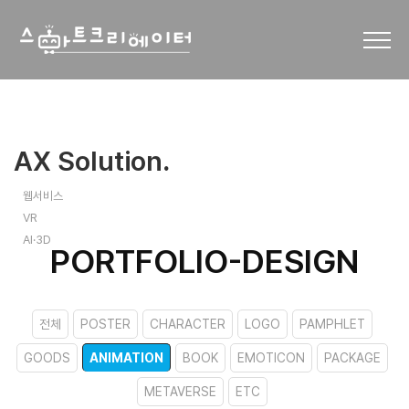
AX Solution
.
웹서비스
VR
AI·3D
PORTFOLIO-DESIGN
전체
POSTER
CHARACTER
LOGO
PAMPHLET
GOODS
ANIMATION
BOOK
EMOTICON
PACKAGE
METAVERSE
ETC