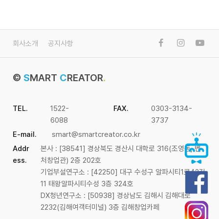
회사소개
공지사항
©
S
MART
C
REATOR
.
TEL.
1522-
FAX.
0303-3134-
6088
3737
E-mail.
smart@smartcreator.co.kr
Addr
본사 : [38541] 경상북도 경산시 대학로 316(조영동, 벤
ess.
처창업관) 2층 202호
기업부설연구소 : [42250] 대구 수성구 알파시티1로42길
11 태왕알파시티수성 3층 324호
DX청년연구소 : [50938] 경상남도 김해시 김해대로
2232(김해여객터미널) 3층 김해창업카페