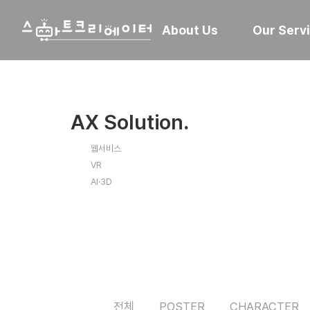
About Us
Our Serv
AX Solution
.
웹서비스
VR
AI·3D
전체
POSTER
CHARACTER