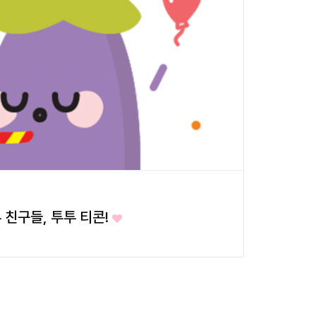
 친구들, 투투 티콘!