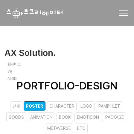
AX Solution
.
웹서비스
VR
AI·3D
PORTFOLIO-DESIGN
전체
POSTER
CHARACTER
LOGO
PAMPHLET
GOODS
ANIMATION
BOOK
EMOTICON
PACKAGE
METAVERSE
ETC