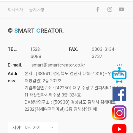
회사소개
공지사항
©
S
MART
C
REATOR
.
TEL.
1522-
FAX.
0303-3134-
6088
3737
E-mail.
smart@smartcreator.co.kr
Addr
본사 : [38541] 경상북도 경산시 대학로 316(조영동, 벤
ess.
처창업관) 2층 202호
기업부설연구소 : [42250] 대구 수성구 알파시티1로42길
11 태왕알파시티수성 3층 324호
DX청년연구소 : [50938] 경상남도 김해시 김해대로
2232(김해여객터미널) 3층 김해창업카페
사이트 바로가기