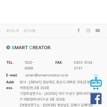
회사소개
공지사항
©
S
MART
C
REATOR
.
TEL.
1522-
FAX.
0303-3134-
6088
3737
E-mail.
smart@smartcreator.co.kr
Addr
본사 : [38541] 경상북도 경산시 대학로 316(조영동, 벤
ess.
처창업관) 2층 202호
기업부설연구소 : [42250] 대구 수성구 알파시티1로42길
11 태왕알파시티수성 3층 324호
DX청년연구소 : [50938] 경상남도 김해시 김해대로