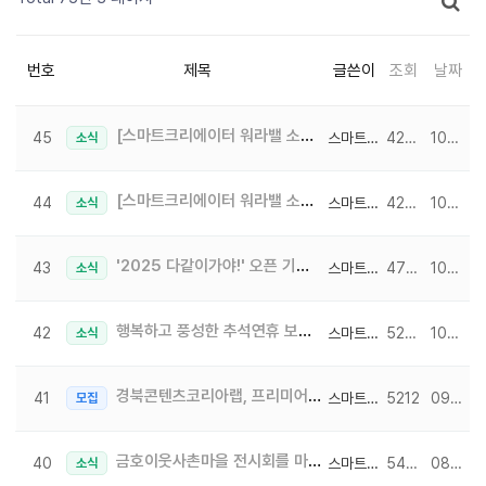
번호
제목
글쓴이
조회
날짜
[스마트크리에이터 워라밸 소모임 #2] 힐링데이 한 끼 요리클래스!
45
스마트크리에이터
4215
10-31
소식
[스마트크리에이터 워라밸 소모임 #1] 나만의 '응급 비상키트 만들기'
44
스마트크리에이터
4285
10-30
소식
'2025 다같이가야!' 오픈 기념 이벤트♣
43
스마트크리에이터
4714
10-21
소식
행복하고 풍성한 추석연휴 보내세요.
42
스마트크리에이터
5232
10-01
소식
경북콘텐츠코리아랩, 프리미어 프로 '원데이 클래스' 참가자 모집!
41
스마트크리에이터
5212
09-08
모집
금호이웃사촌마을 전시회를 마무리하며 PM인사 올립니다❤️
40
스마트크리에이터
5429
08-28
소식