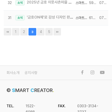
2025년 금호 이웃사촌마을 전시회 3부 OPEN
32
스마트크리에이터
5978
07-08
소식
'금호ON체'로 감성 디자인 완성하는 방법!
31
스마트크리에이터
6169
07-02
소식
1
2
4
5
3
회사소개
공지사항
©
S
MART
C
REATOR
.
TEL.
1522-
FAX.
0303-3134-