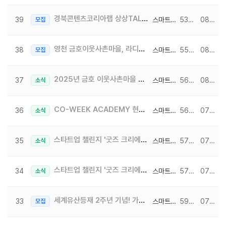
경북콘텐츠코리아랩 상상TALK, '중증외상센터' 이낙준 작가 토크콘서트 참가자 모집
39
스마트크리에이터
5396
08-18
모집
영천 금호이웃사촌마을, 라디오 CM송 찾기 퀴즈 EVENT♤
38
스마트크리에이터
5575
08-08
모집
2025년 금호 이웃사촌마을 전시회 4부 OPEN (8/1~8/31)
37
스마트크리에이터
5624
08-04
소식
CO-WEEK ACADEMY 현장 속, 고려대 세종 K-MOOC 강의 미리보기!
36
스마트크리에이터
5646
07-29
소식
스타트업 챌린지 '굿즈 크리에이터 캠프' 2편(마지막 날) - 나만의 이모티콘 만들기♥
35
스마트크리에이터
5728
07-21
소식
스타트업 챌린지 '굿즈 크리에이터 캠프' 1편 - 나만의 이모티콘 만들기♥
34
스마트크리에이터
5701
07-18
소식
세계유산등재 2주년 기념! 가야역사문화 골든벨(청소년/일반) 참여자를 모집합니다!
33
스마트크리에이터
5923
07-09
모집