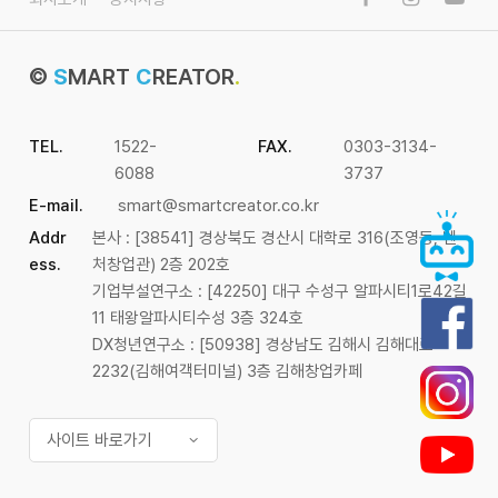
©
S
MART
C
REATOR
.
TEL.
1522-
FAX.
0303-3134-
6088
3737
E-mail.
smart@smartcreator.co.kr
Addr
본사 : [38541] 경상북도 경산시 대학로 316(조영동, 벤
ess.
처창업관) 2층 202호
기업부설연구소 : [42250] 대구 수성구 알파시티1로42길
11 태왕알파시티수성 3층 324호
DX청년연구소 : [50938] 경상남도 김해시 김해대로
2232(김해여객터미널) 3층 김해창업카페
사이트 바로가기