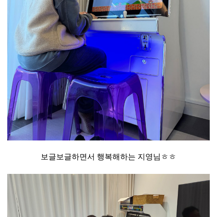
보글보글하면서 행복해하는 지영님ㅎㅎ