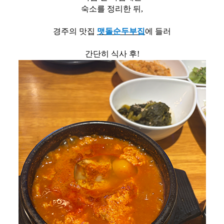
숙소를 정리한 뒤,
경주의 맛집
맷돌순두부집
에 들러
간단히 식사 후!