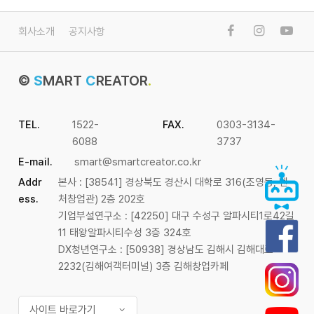
회사소개
공지사항
©
S
MART
C
REATOR
.
TEL.
1522-
FAX.
0303-3134-
6088
3737
E-mail.
smart@smartcreator.co.kr
Addr
본사 : [38541] 경상북도 경산시 대학로 316(조영동, 벤
ess.
처창업관) 2층 202호
기업부설연구소 : [42250] 대구 수성구 알파시티1로42길
11 태왕알파시티수성 3층 324호
DX청년연구소 : [50938] 경상남도 김해시 김해대로
2232(김해여객터미널) 3층 김해창업카페
사이트 바로가기